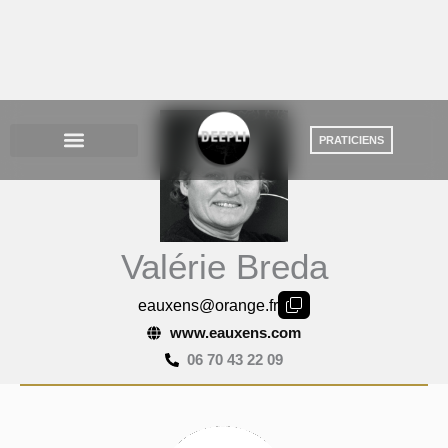
Aller
au
contenu
Valérie Breda
eauxens@orange.fr
www.eauxens.com
06 70 43 22 09