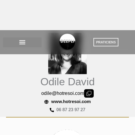
Aller
au
contenu
Odile David
odile@hotresoi.com
www.hotresoi.com
06 87 23 97 27