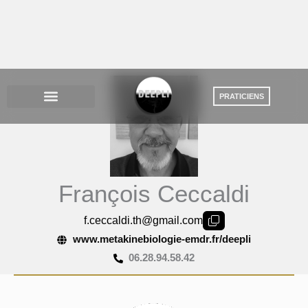
Aller
au
contenu
François Ceccaldi
f.ceccaldi.th@gmail.com
www.metakinebiologie-emdr.fr/deepli
06.28.94.58.42