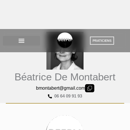
Aller
au
contenu
Béatrice De Montabert
bmontabert@gmail.com
06 64 09 91 93